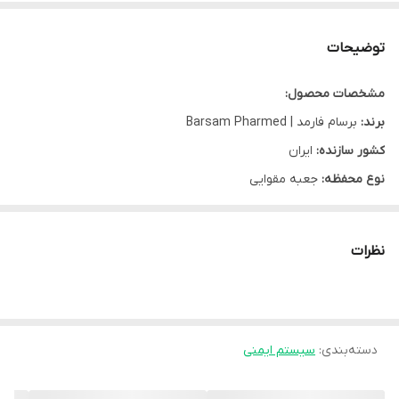
توضیحات
مشخصات محصول:
برند:
برسام فارمد | Barsam Pharmed
کشور سازنده:
ایران
نوع محفظه:
جعبه مقوایی
طعم:
شکلاتی
گروه:
سیستم ایمنی
نظرات
نوع محصول:
ساشه
شرکت سازنده:
برسام فارمد
وبسایت مرجع:
www.barsampharmed.com
دسته‌بندی
تنوع تعدادی:
:
15 عدد
سیستم ایمنی