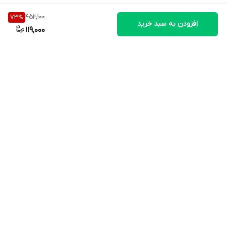
داروی دیگری مصرف می کنید، قبل از مصرف این فرآورده با پزشک یا
452,100
73
%
داروساز مشورت نمایید. این فرآورده مکمل بوده و جهت تشخیص،
افزودن به سبد خرید
119,000
درمان و یا پیشگیری از بیماری نمی باشد.
شرایط نگهداری:
دور از دسترس کودکان، در جای خشک و خنک و در دمای کمتر از 25
درجه سانتیگراد نگهداری شود.
برگشت به بالا
ارسال ویژه
پشتیبانی ویژه