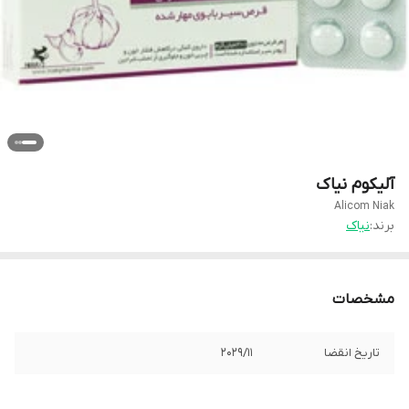
آلیکوم نیاک
Alicom Niak
برند:
نیاک
مشخصات
تاریخ انقضا
2029/11