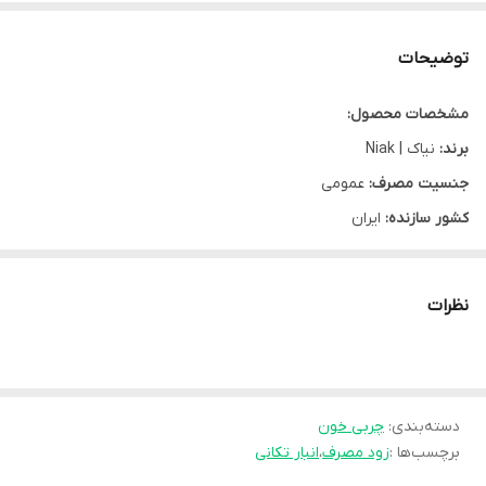
توضیحات
مشخصات محصول:
برند:
نیاک | Niak
جنسیت مصرف:
عمومی
کشور سازنده:
ایران
نوع محصول:
قرص
نوع محفظه:
جعبه مقوایی
نظرات
تعداد در بسته:
30 عدد
شرکت سازنده:
داروسازی نیاک
گروه:
چربی خون
وب سایت:
www.niakpharma.com
دسته‌بندی
:
چربی خون
برچسب‌ها :
زود مصرف
،
انبار تکانی