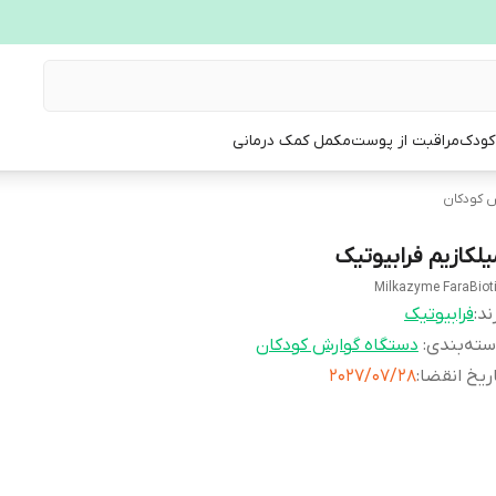
 کودک
مراقبت از پوست
مکمل کمک درمانی
 کودکان
یلکازیم فرابیوتیک
Milkazyme FaraBiot
ند:
فرابیوتیک
ته‌بندی
:
دستگاه گوارش کودکان
ریخ انقضا
:
2027/07/28