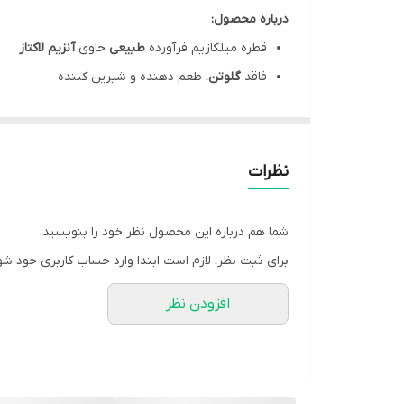
درباره محصول:
قطره میلکازیم فرآورده
طبیعی
حاوی
آنزیم لاکتاز
فاقد
گلوتن
، طعم دهنده و شیرین کننده
مؤثر در کاهش علائم
عدم تحمل لاکتوز
و
کولیک
(نفخ
کمک به
بهبود جذب
مواد معدنی نظیر کلسیم
قابل استفاده برای نوزادان از
بدو تولد
و کودکان
نظرات
میلکازیم یک فرآورده
فاقد عارضه جانبی
جدی
شما هم درباره این محصول نظر خود را بنویسید.
برای ثبت نظر، لازم است ابتدا وارد حساب کاربری خود شو
مشخصات محصول:
افزودن نظر
برند:
فرابیوتیک | FaraBiotic
کشور سازنده:
ایران
سایز:
15 میلی لیتر
نوع محصول:
قطره