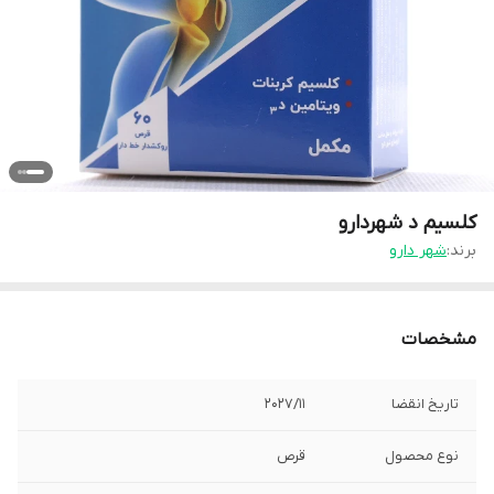
کلسیم د شهردارو
برند:
شهر دارو
مشخصات
تاریخ انقضا
2027/11
نوع محصول
قرص