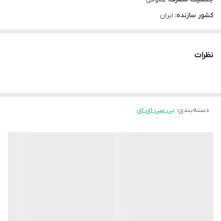
کشور سازنده:
ایران
نوع محفظه:
قوطی پلاستیکی
شرکت سازنده:
کارن
نظرات
وب سایت:
www.karenpharma.com
نوع محصول:
پودر
گروه:
بی سی ای ای
سایز:
200 گرم
دسته‌بندی
:
بی سی ای ای
مشخصه ها:
ترکیبات: مخلوط اسیدهای آمینه شاخه دار (لوسین، ایزولوسین، والین)،
اسیدسیتریک، سوکرالوز، رنگ و طعم دهنده مجاز خوراکی بی سی ای ای
2:1:1 پی ان سی فاقد گلوتن انحلال آسان
موارد مصرف: