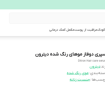
 کودک
مراقبت از پوست
مکمل کمک درمانی
سپری دوفاز موهای رنگ شده دیترون
Ditron Hair care ser
ند:
دیترون
ته‌بندی
:
موی رنگ شده
چسب‌ها :
جنسیت زنانه