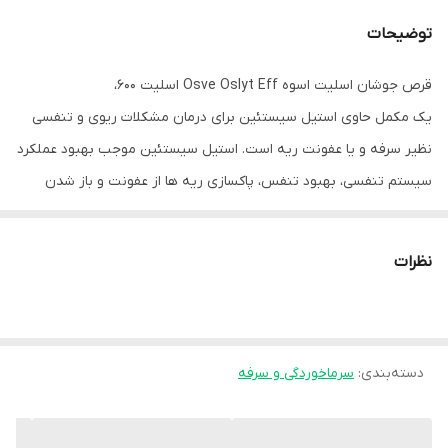
توضیحات
قرص جوشان اسلیت اسوه Osve Oslyt Eff اسلیت 600،
یک مکمل حاوی استیل سیستئین برای درمان مشکلات ریوی و تنفسی
نظیر سرفه و یا عفونت ریه است. استیل سیستئین موجب بهبود عملکرد
سیستم تنفسی، بهبود تنفس، پاکسازی ریه ها از عفونت و باز شدن
مجاری تنفسی برای عبور و مرور اکسیژن می شود.جذب استیل سیستئین
از دستگاه گوارش، پس از مصرف خوراکی سریع و کامل می باشد. حداکثر
نظرات
غلظت پلاسمایی آن طی یک تا دو ساعت حاصل می شود. فراهمی زیستی
دارو 4 تا 10 درصد و نیمه عمر آن حدود 6 ساعت است. فرآیند متابولیسم
آن کبدی است. استیل سیستئین در دیواره روده کوچک و در عبور اول
دسته‌بندی
:
سرماخوردگی و سرفه
کبدی استیل زدایی می شود. حدود 30 درصد دوز مصرف شده دارو توسط
کلیه ها دفع می شود.گروه سولفیدریل استیل سیستئین باعث شکستن
پلهای دی سولفیدی ترشحات غلیظ سیستم برونشیال می شود، در نتیجه