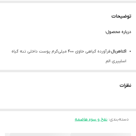
توضیحات
درباره محصول:
اکتاهربال
فرآورده گیاهی حاوی 400 میلی‌گرم پوست داخلی تنه گیاه
اسلیپری الم
اکتاهربال دارای ترکیبات موسیلاژی و خاصیت پوشانندگی بافت مخاطی
دستگاه گوارش
نظرات
موثر در حفظ سلامت دستگاه گوارش، بهبود التهابات و ناراحتی‌های
گوارشی
اکتا هربال
مفید در تسکین علائم زخم معده، کولیت، بیماری‌های
دسته‌بندی
:
نفخ و سوء هاضمه
التهابی روده، سندرم روده تحریک‌پذیر، اسهال و یبوست
کمک به افزایش ترشح موکوس و کاهش علائم سوزش سردل