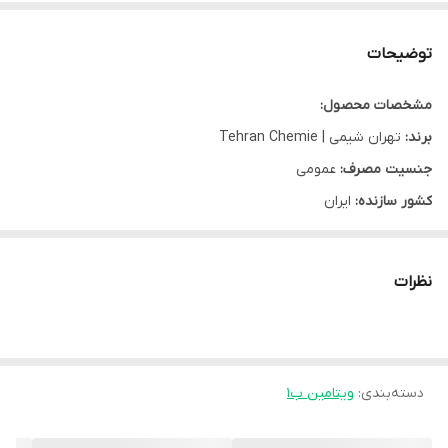
توضیحات
مشخصات محصول:
برند:
تهران شیمی | Tehran Chemie
جنسیت مصرف:
عمومی
کشور سازنده:
ایران
نوع محصول:
قرص
نوع محفظه:
جعبه مقوایی
نظرات
تعداد در بسته:
30 عدد
گروه:
ویتامین ب1
شرکت سازنده:
داروسازی تهران شیمی
دسته‌بندی
:
ویتامین ب1
مشخصه ها: