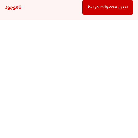
دیدن محصولات مرتبط
ناموجود
باید در دمای زیر 25 درجه سانتی گراد نگهداری شود. از انجماد محصول
جلوگیری نمایید.
برگشت به بالا
ارسال ویژه
پشتیبانی ویژه