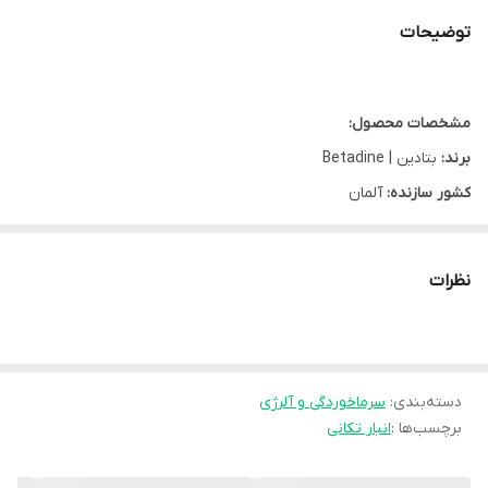
توضیحات
مشخصات محصول:
برند:
بتادین | Betadine
کشور سازنده:
آلمان
محل مصرف:
بینی
سایز:
20 میلی لیتر
نظرات
گروه:
سرماخوردگی و آلرژی
نوع محفظه:
بطری اسپری دار
نوع محصول:
اسپری بینی
دسته‌بندی
:
شرکت سازنده:
موندی فارما
سرماخوردگی و آلرژی
برچسب‌ها :
انبار تکانی
وبسایت مرجع:
www.atiseri.com