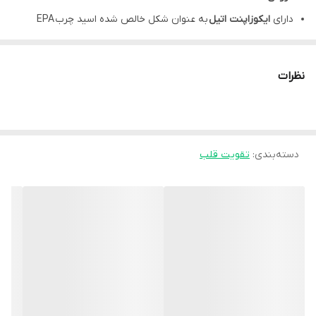
دارای
ایکوزاپنت اتیل
به عنوان شکل خالص شده اسید چرب EPA
پرفورم اپ، موثر در بهبود پروفایل لیپیدی و کاهش
تری‌گلیسرید
مفید برای پیشگیری و کنترل
تصلب شرایین
نظرات
پرفورم آپ، برای کاهش خطر
سکته های
قلبی و مغزی
مشخصات محصول:
برند:
دسته‌بندی
:
اروند فارمد | Arvand Pharmed
تقویت قلب
کشور سازنده:
ایران
نوع محفظه:
قوطی پلاستیکی
تعداد در بسته:
60 عدد
نوع محصول:
سافت ژل
شرکت سازنده:
زیست اروند فارمد
گروه:
تقویت قلب