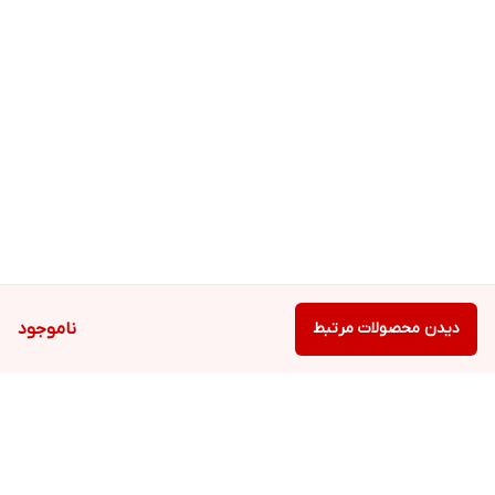
عوارض جانبی جدی: تنفس دشوار تورم صورت، لب ها، زبان یا گلو
ضربان قلب سریع یا نامنظم سرگیجه تنگی نفس ناراحتی در قفسه سینه
غش کردن یا احساس سبکی سر خونریزی جدی
عوارض جانبی خفیف: درد عضلانی یا مفصلی یبوست تورم دست ها یا
پاها نقرس
شرایط نگهداری:
دور از دید و دسترس کودکان نگهداری شود.
این فرآورده در دمای 15 تا 30 درجه سانتیگراد نگهداری شود.
دیدن محصولات مرتبط
ناموجود
فرآورده را درون بسته بندی اصلی نگهداری نمایید.