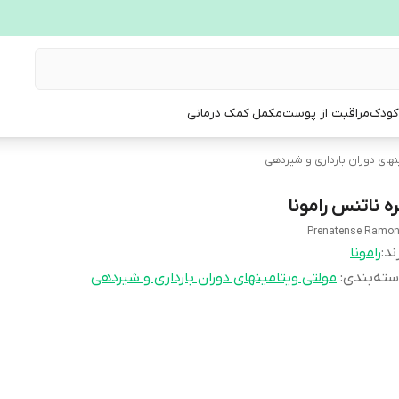
 کودک
مراقبت از پوست
مکمل کمک درمانی
نهای دوران بارداری و شیردهی
ره ناتنس رامونا
Prenatense Ramo
ند:
رامونا
ته‌بندی
:
مولتی ویتامینهای دوران بارداری و شیردهی