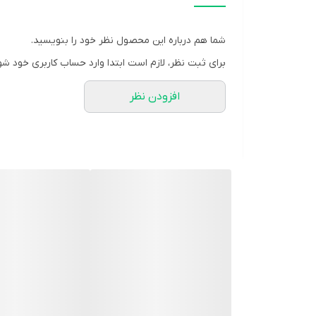
کمک به عملکرد طبیعی غده تیروئید و
سیستم عصبی
شما هم درباره این محصول نظر خود را بنویسید.
مشخصات محصول:
برای ثبت نظر، لازم است ابتدا وارد حساب کاربری خود شو
برند:
رامونا | Ramona
افزودن نظر
کشور سازنده:
ایران
نوع محصول:
قرص
نوع محفظه:
جعبه مقوایی
تعداد در بسته:
30 عدد
جنسیت مصرف:
بانوان
شرکت سازنده:
رامونا دارو
گروه:
مولتی ویتامین دوران بارداری و شیردهی
وبسایت مرجع:
www.ramonadarou.com
موارد مصرف: