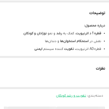
توضیحات
درباره محصول:
قطره آ د اترنیویت
، کمک به
رشد
و نمو
نوزادان
و
کودکان
نقش در
استحکام استخوان‌ها
و دندان‌ها
قطره AD اترنیویت
، تقویت
کننده سیستم
ایمنی
کمک به حفظ
سلامت
و بهبود عملکرد سیستم
بینایی
فاقد رنگ مصنوعی
و سازگار با معده کودک
نظرات
حاوی
قطره چکان
جهت سهولت استفاده
قطره آ+ د اترنیویت، با طعم
موزی
مشخصات محصول:
برند:
دسته‌بندی
:
اترنیویت | Eternivit
تقویت و رشد کودکان
نوع محصول:
قطره