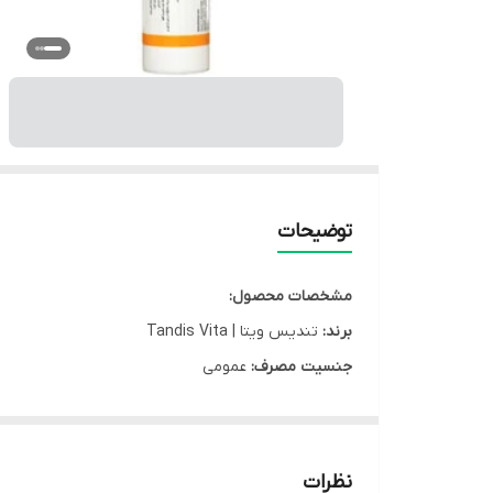
توضیحات
مشخصات محصول:
برند:
تندیس ویتا | Tandis Vita
جنسیت مصرف:
عمومی
کشور سازنده:
ایران
نوع محفظه:
قوطی پلاستیکی
نوع محصول:
قرص جوشان
نظرات