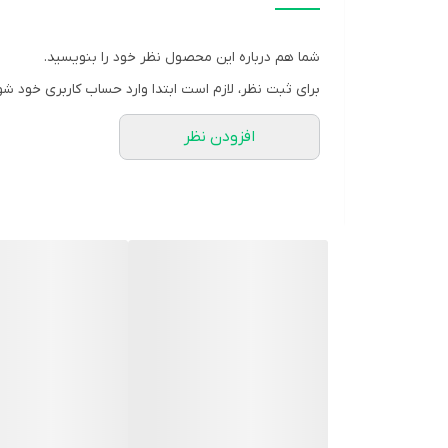
تعداد در بسته:
20 عدد
گروه:
ویتامین سی
شما هم درباره این محصول نظر خود را بنویسید.
طعم:
پرتقال
برای ثبت نظر، لازم است ابتدا وارد حساب کاربری خود شو
شرکت سازنده:
امین سلامت فارمد
افزودن نظر
وب سایت:
www.Aminsp.com
کد بهداشتی:
8876308858871762
مشخصه ها:
حاوی ویتامین ث 1000 میلی گرم با طعم پرتقال، بدون شکر
موارد مصرف:
کمک به تامین ویتامین ث و کمک به سلامتی سیستم ای
روش مصرف:
یک قرص در یک لیوان آب (250 میلی لیتر) حل و میل شود.
هشدار مصرف: