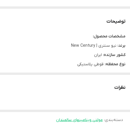
توضیحات
مشخصات محصول:
برند:
نیو سنتری | New Century
کشور سازنده:
ایران
نوع محفظه:
قوطی پلاستیکی
نوع محصول:
قرص
تعداد در بسته:
30 عدد
نظرات
جنسیت مصرف:
بانوان
سن مصرف:
بالای 50 سال
شرکت سازنده:
پوراطب گستر ایرانیان
گروه:
دسته‌بندی
:
مولتی ویتامین‌ سالمندان
مولتی ویتامینهای سالمندان