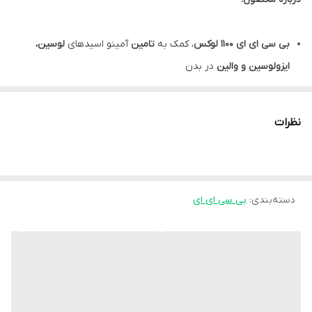
بی سی ای ای 1100 لوکس
، کمک به
تامین
آمینو اسیدهای
لوسین،
ایزولوسین و والین
در بدن
کمک به
ساخت عضلات
و
جلوگیری از تحلیل
عضلانی
دارای اثرات مطلوب در
کاهش خستگی و درد
عضلانی
نظرات
کپسول BCAA لوکس، نقش در
تسریع ریکاوری
مفید برای
افزایش استقامت
و بهبود عملکرد ورزشی
دسته‌بندی
:
مشخصات محصول:
بی سی ای ای
برند:
لوکس ساپلیمنت | Loox Supplement
کشور سازنده:
ایران
نوع محفظه:
قوطی فلزی
نوع محصول:
کپسول
گروه:
بی سی ای ای