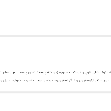
ب درمان ابتلا به عفونت‌های قارچی، درماتیت سبوره (پوسته پوسته شدن پوست سر و 
هار سنتز ارگوسترول و دیگر استرول‌ها بوده و موجب تخریب دیواره سلول و ت
ایش غلظت هیدروژن پراکساید، بافت مردگی (نکروز) این سلول‌ها را به دنبال د
 به فرد استفاده شده است.
هت درمان لکه‌های قهوه‌ای یا سفید خارش زا بر روی بدن که گاهی اوقات بعد 