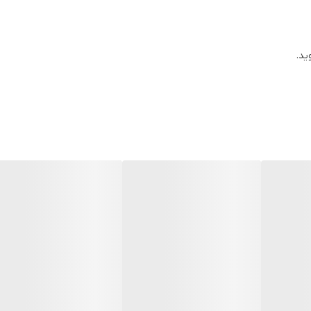
له یک قارچ (مخمر) به نام مالاسزیافورفور پدید آمده و پیتریازیس، رسیکالر و ی
ید.
موها را با آب خیس نموده و مقدار کافی از شامپو شوره سر
ه مصرف دارو در بزرگسالان به قرار زیر است:
الف: در درمان درماتیت سبورئیک: هفته‌ای دوبار به مد