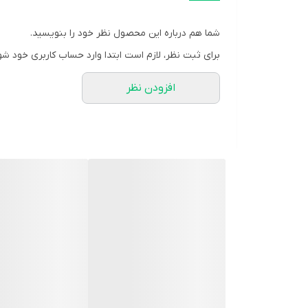
می‌آید نیز استفاده می‌شود. گفتنی است این لکه‌ها به وسی
ویژگی های شامپو کتوکونازول ۲ درصد شهر دارو
شما هم درباره این محصول نظر خود را بنویسید.
پیشگیری و درمان درماتیت سبوره‌ای و شوره سر
برای ثبت نظر، لازم است ابتدا وارد حساب کاربری خود شو
درمان پی تی ریازیس ورسی کالر
افزودن نظر
ضد قارچ موضعی
ترکیبات
هر ۱۰۰ میلی لیتر شامپو حاوی کتوکونازول ۲ گرم
چطور مصرف کنیم
کنید.
مقدار و نحوه مصرف دارو را پزشک تعیین می‌کند، ولی نحو
یکبار، هر یک یا هر دو هفته تکرار شود.
ب: درمان pityriasis versicolor: شامپو را در محل و یا اطراف نقاط آلوده به مدت ۵ دقیقه بگذارید بماند و سپس بشویید.