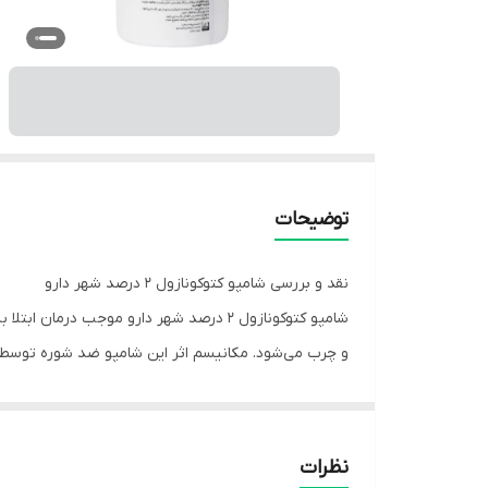
توضیحات
نقد و بررسی شامپو کتوکونازول ۲ درصد شهر دارو
شامپو کتوکونازول ۲ درصد شهر دارو موج
و چرب می‌شود. مکانیسم اثر این شامپو ضد شوره توسط م
مهار فعالیت آنزیم‌های اکسیداتیو و پراکسیداتیو و افز
قارچ قرار گرفته و در ترکیباتش از پاک کننده‌های منحصر
در بعضی موارد از شامپوضدشوره کتوکونازول شهر دارو ج
نظرات