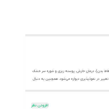
سایر نقاط بدن)، درمان خارش، پوسته ریزی و شوره سر خشک
غییر در نفوذپذیری دیواره می‌شود. همچنین به دنبال
ارد. این شامپوی ضد شوره موثر در دسته داروهای ضد
از طولانی ماندن زیر آفتاب توسط یک قارچ به وجود
افزودن نظر