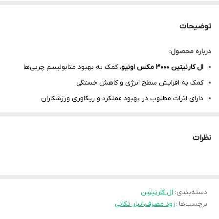
توضیحات
درباره محصول:
ال کارنیتین 3000 مکس اونیو
، کمک به بهبود متابولیسم چربی‌ها
کمک به افزایش سطح انرژی و کاهش خستگی
دارای اثرات مطلوب در بهبود عملکرد و ریکاوری ورزشکاران
ال کارنیتین مکس اونیو 3000 میلی گرمی
، مفید برای کاهش وزن در
کنار تمرینات منظم
نظرات
حاوی 10 ویال خوراکی
با طعم پرتقال
محصولی فاقد قند و قابل استفاده برای مبتلایان به دیابت
مشخصات محصول:
برند:
دسته‌بندی
:
مکس اونیو | Max Avenue
ال کارنیتین
برچسب‌ها :
زود مصرف
،
انبار تکانی
کشور سازنده:
ایران