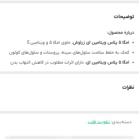
توضیحات
درباره محصول:
امگا 5 پلاس ویتامین ای زراوش
، حاوی امگا 5 و ویتامین E
کمک به حفظ سلامت سلول‌های سینه، پروستات و سلول‌های کولون
امگا 5 پلاس ویتامین ای
، دارای اثرات مطلوب در کاهش التهاب بدن
کپسول ژلاتینی امگا 5 پلاس ویتامین ای
، مفید در حفظ سلامت قلب و
عروق
نظرات
کمک به کاهش کلسترول و بهبود پروفایل چربی خون
محافظت از سلول‌ها در برابر استرس اکسیداتیو با کمک خواص
آنتی‌اکسیدانی ویتامین E
دسته‌بندی
:
سافت ژل امگا 5 پلاس ویتامین ای
تقویت قلب
، فاقد جیوه
فاقد
هرگونه طعم دهنده مصنوعی، شیرین کننده، سویا، شیر، گندم،