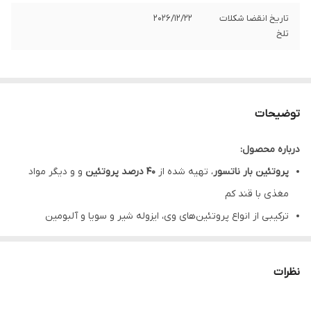
تاریخ انقضا شکلات
2026/12/22
تلخ
توضیحات
درباره محصول:
پروتئین بار ناتسور
، تهیه شده از
40 درصد پروتئین
و و دیگر مواد
مغذی با قند کم
ترکیبی از انواع پروتئین‌های وی، ایزوله شیر و سویا و آلبومین
کمک به
تامین انرژی
و تامین بخشی از پروتئین مورد نیاز بدن
حاوی پودر میوه و مغزیجات
نظرات
پروتئین بار ناتسور، با
طعم شیر شکلات
مناسب برای افراد ورزشکار و غیر ورزشکار