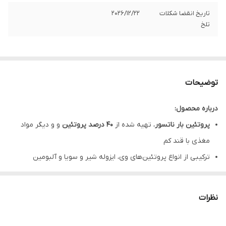
تاریخ انقضا شکلات
2026/12/22
تلخ
توضیحات
درباره محصول:
پروتئین بار ناتسور
، تهیه شده از
40 درصد پروتئین
و و دیگر مواد
مغذی با قند کم
ترکیبی از انواع پروتئین‌های وی، ایزوله شیر و سویا و آلبومین
کمک به
تامین انرژی
و تامین بخشی از پروتئین مورد نیاز بدن
حاوی پودر میوه و مغزیجات
نظرات
پروتئین بار ناتسور، با
طعم شیر شکلات
مناسب برای افراد ورزشکار و غیر ورزشکار