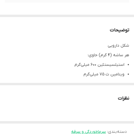
توضیحات
شکل دارویی
هر ساشه (4 گرم) حاوی:
استیلسیستئین 600 میلی‌گرم
ویتامین ث 75 میلی‌گرم
دسته دارویی
موکولیتیک‌های سیستمیک
نظرات
راهنمایی عمومی
این دارو برای درمان بیماری فعلی شما تجویز شده است، از مصرف آن در
موارد مشابه و یا توصیه آن به دیگران خودداری نمایید. طبق دستور
دسته‌بندی
:
سرماخوردگی و سرفه
پزشک محتویات یک ساشه را به یک لیوان آب افزوده و پس از هم زدن