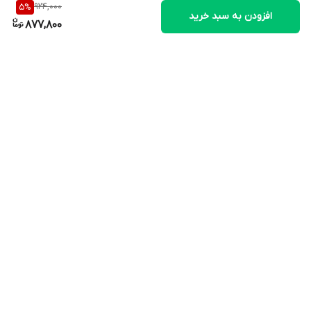
924,000
5
%
افزودن به سبد خرید
877,800
برگشت به بالا
ارسال ویژه
پشتیبانی ویژه