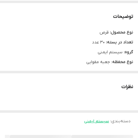
توضیحات
نوع محصول:
قرص
تعداد در بسته:
30 عدد
گروه:
سیستم ایمنی
نوع محفظه
: جعبه مقوایی
کشور سازنده: ایران
شرکت سازنده
:
ویتا آریا
نظرات
مشخصه‌ها
حاوی مولتی ویتامین های مینرال و بتاکاروتن و ال کارنیتین
دسته‌بندی
:
سیستم ایمنی
فاقد گلوتن، نمک، مواد نگهدارنده، لاکتوز و مخمر
مناسب گیاهخواران