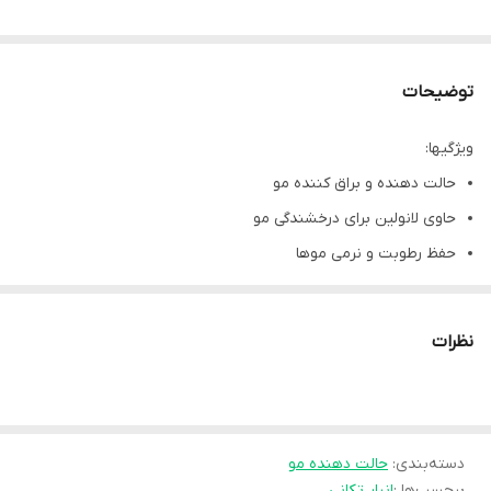
توضیحات
ویژگیها:
حالت دهنده و براق کننده مو
حاوی لانولین برای درخشندگی مو
حفظ رطوبت و نرمی موها
حجم : 198 گرم
ماندگاری طولانی مدت در طول روز
نظرات
مناسب انواع مو مخصوصا موهای خشک و وز و بی حالت
دسته‌بندی
:
حالت دهنده مو
برچسب‌ها :
انبار تکانی