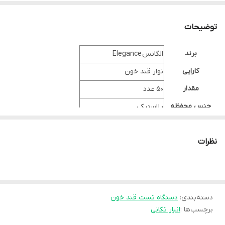
توضیحات
برند
الگانس Elegance
کارایی
نوار قند خون
مقدار
50 عدد
جنس محفظه
پلاستیکی
کشور تولید‎کننده
چین تایپه-تایوان
نظرات
شرکت تولید‎کننده
Convergent Technologies
نقد و بررسی نوار تست قند خون الگانس
نوار تست قند خون الگانس حاوی 50 عدد نوار تست قند خون است و
قابلیت عملکرد با دستگاه های تست قند خون الگانس مدل های CT-X10،
دسته‌بندی
:
دستگاه تست قند خون
CT-X11 و CT-X12 را دارند. این دستگاه قابل استفاده تا 180 روز پس از باز
برچسب‌ها :
انبار تکانی
شدن و مناسب برای استفاده توسط خود بیمار می باشد.