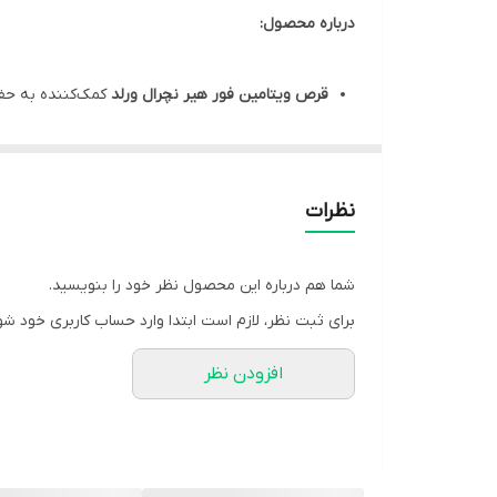
درباره محصول:
قرص ویتامین فور هیر نچرال ورلد
کمک‌کننده به حف
کمک به تغذیه فولیکول‌های مو به واسطه دارا بودن 
کمک به تامین نیاز روزانه بدن به ویتامین B3، ویتامین B9، ویتامین B12، ویتامین B5، آهن، ید، زینک، مس و منگنز
حاوی پابا (PABA)، کولین، اینوزیتول، پروتئین ایزوله سویا و مخمر آبجو جهت بهبود اثرگذاری بر سلامت پوست و مو
نظرات
مفید در افزایش ضخامت تارهای مو و کاهش ریزش م
کمک به حفظ سلامت ناخن‌ها با دارا بودن زینک و آ
شما هم درباره این محصول نظر خود را بنویسید.
روش و بهترین زمان مصرف ویتامین فور هیر: بزرگسالان روز
برای ثبت نظر، لازم است ابتدا وارد حساب کاربری خود شو
هر جعبه از
مکمل ویتامینز فور هیر
مناسب برای استفاده ب
افزودن نظر
مشخصات محصول:
برند:
نچرال وورد | Natural World