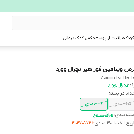
 کودک
مراقبت از پوست
مکمل کمک درمانی
رص ویتامین فور هیر نچرال وورد
Vitamins For The Ha
ند:
نچرال وورد
داد در بسته
65 عددی
30 عددی
ته‌بندی
:
مراقبت مو
ریخ انقضا 30 عددی
:
1404/07/26