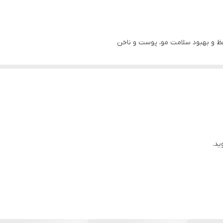
ظ و بهبود سلامت مو، پوست و ناخن
ویتامین‌ها، املاح و ترکیبات اختصاصی موثر در سلامت مو
و ناشی از کمبود مواد مغذی
هن
ی 1 عدد قرص
قرص Vitamins for the Hair
ترجیحا همراه با غذا
ید.
ه مدت 30 روز است.