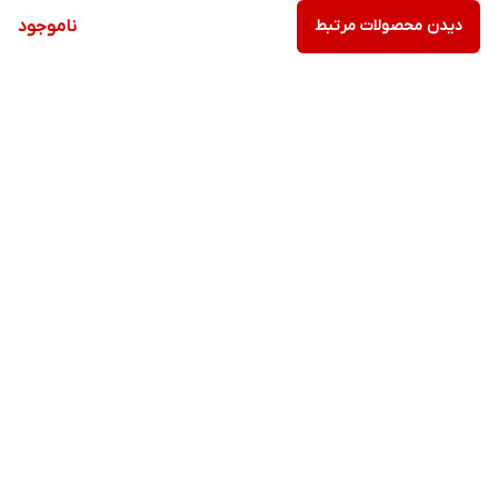
از مصرف این فرآورده در کودکان و همچنین در دوران بارداری و
دیدن محصولات مرتبط
ناموجود
شیردهی، بدون مشورت با پزشک اجتناب نمایید. این فرآورده مکمل
تغذیه ای بوده و جهت تشخیص، پیشگیری و درمان نمی باشد.
شرایط نگهداری:
در دمای کمتر از 30 درجه سانتی گراد، دور از نور و رطوبت نگهداری
نمایید. دور از دسترس کودکان نگهداری شود.
برگشت به بالا
ارسال ویژه
پشتیبانی ویژه