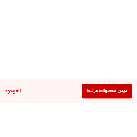
نیاز
نام فارسی
نام لاتین
مقدار
روزانه
Vitamin A ( as Vitamin A
ویتامین آ ( استات
5000
100
Acetate and Beta-
و بتاکاروتن )
IU
Carotene )
ویتامین سی (
Vitamin C ( Ascorbic Acid
100
167
اسکوربیک اسید )
)
mg
ویتامین د ( کوله
Vitamin D ( as
400
100
دیدن محصولات مرتبط
ناموجود
کلسیفرول )
Cholecalciferol )
IU
ویتامین ای ( آلفا
Vitamin E ( Alfa
100
30 IU
توکوفرول استات )
Tocopheryl Acetate )
ویتامین ب1 (