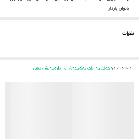
بانوان باردار
قرص ویتامینز پریناتال قابل استفاده
پیش و حین بارداری
کمک به پیشگیری از
نقص لوله عصبی جنین (NTD)
مادران باردار به
نظرات
واسطه فولیک اسید
کمک به
حفظ
سلامت
و
رشد طبیعی جنین
و
جفت
ویتامینز پریناتال کمک به
حفظ
سلامت خانم باردار
دسته‌بندی
:
مولتی ویتامینهای دوران بارداری و شیردهی
مشخصات محصول:
برند:
نیچرفیت | NatureFit
کشور سازنده:
ایران
نوع محصول:
قرص
جنسیت مصرف:
بانوان
تحت لیسانس:
آمریکا