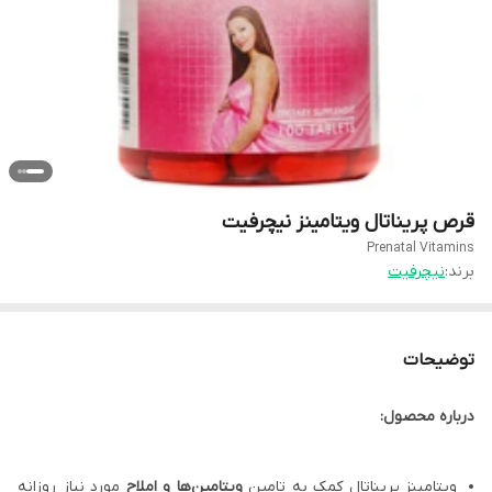
قرص پریناتال ویتامینز نیچرفیت
Prenatal Vitamins
برند:
نیچرفیت
توضیحات
درباره محصول:
ویتامینز پریناتال کمک به تامین
ویتامین‌ها و املاح
مورد نیاز روزانه