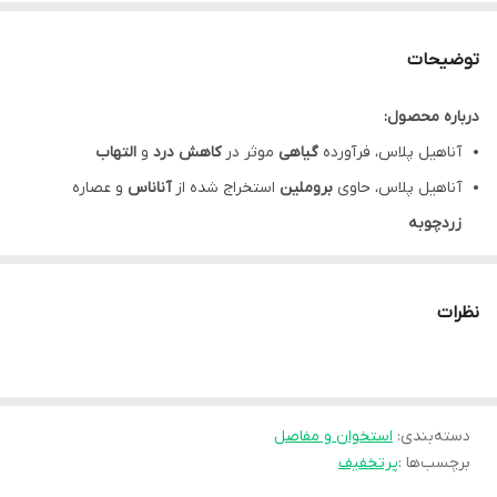
توضیحات
درباره محصول:
آناهیل پلاس، فرآورده
گیاهی
موثر در
کاهش
درد
و
التهاب
آناهیل پلاس، حاوی
بروملین
استخراج شده از
آناناس
و عصاره
زردچوبه
قرص آناهیل پلاس، مفید در کاهش درد و علائم
استئو
آرتریت
و
آرتریت
روماتوئید
نظرات
تسکین شدت درد و التهاب
مفاصل
اناهیل پلاس، مفید در درد خفیف
زانو
کمک به بهبود درد
آسیب تاندون
دسته‌بندی
:
استخوان و مفاصل
قرص بروملین و تورمریک، موثر در کاهش درد، تورم و کبودی
بعد از
برچسب‌ها :
پرتخفیف
جراحی