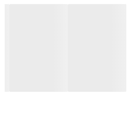
مشخصات محصول:
برند:
سلامت پرمون امین | Salamat Parmon Amin
تنوع تعدادی:
30 عدد
نوع محفظه:
جعبه مقوایی
کشور سازنده:
ایران
نوع محصول:
کپسول
گروه:
غضروف ساز
شرکت سازنده:
سلامت پرمون امین
وبسایت مرجع:
www.spameda.com
مشخصه ها:
حاوی بروملین + تورمریک که هر دو دارای اثرات ضد درد و کاهش
التهاب
توضیحات:
بروملین
، ترکیبی از آنزیم های پروتئولیتیک است که از گیاه آناناس