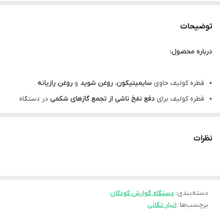
توضیحات
درباره محصول:
قطره کولیف حاوی
سایمیتیکون
،
روغن شوید
و
روغن رازیانه
قطره کولیف برای
دفع نفخ ناشی از تجمع گازهای شکمی
در دستگاه
گوارش
قطره کولیف جهت
کاهش درد و علائم کولیک یا قولنج نوزاد
مانند دل
نظرات
پیچه، گریه شدید و بی قراری
مناسب استفاده برای نوزادان و کودکان (از زیر 6 ماه تا بالای 1 سال)
قطره کولیف بی اس کی با
طعم نعنا
و
شیرینی ساخارین
دسته‌بندی
:
دستگاه گوارش کودکان
فاقد الکل، طعم دهنده و رنگ های مصنوعی
برچسب‌ها :
انبار تکانی