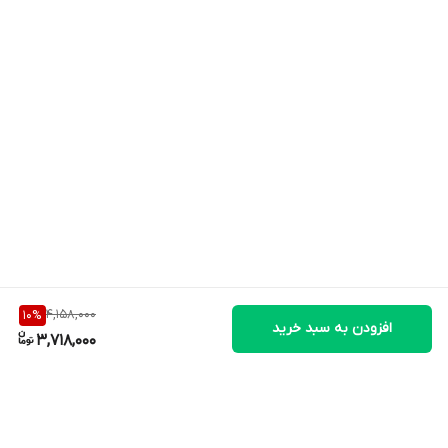
IU
183.8
ویتامین د
Vitamin D
46
IU
ویتامین ای
Vitamin E
13.8 IU
46
27.6
ویتامین سی
Vitamin C
46
mg
ویتامین ب1 ( تیامین
Vitamin B1 ( Thiamin
0.7
46
mg
)
)
4,158,000
10
%
افزودن به سبد خرید
3,718,000
ویتامین ب2 (
Vitamin B2 (
0.8
46
ریبوفلاوین )
Riboflavin )
mg
ویتامین ب6 (
Vitamin B6 (
46
0.9 mg