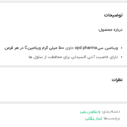
توضیحات
درباره محصول:
ویتامین سی opd pharma
حاوی
500 میلی گرم ویتامین C در هر قرص
دارای خاصیت آنتی اکسیدانی برای محافظت از سلول ها
کمک به ساخت
کلاژن
کمک به
تقویت سیستم ایمنی
نظرات
کمک به افزایش
جذب آهن
فاقد شکر، فاقد نمک، فاقد رنگ مصنوعی، فاقد نگهدارنده و فاقد طعم
دهنده
دسته‌بندی
:
ویتامین سی
طریقه مصرف قرص ویتامین opd pharma c
: روزانه 2 عدد قرص
برچسب‌ها :
انبار تکانی
ترجیحا همراه با غذای اصلی