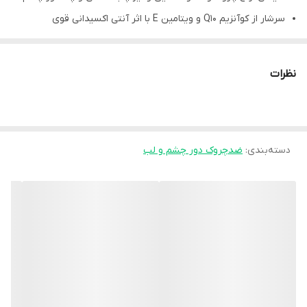
سرشار از کوآنزیم Q10 و ویتامین E با اثر آنتی اکسیدانی قوی
افزایش سنتز کلاژن و الاستین
غنی شده با اسیدهای چرب ضروری امگا 3 و امگا 6 جهت حذف
نظرات
رادیکال های آزاد
حاوی عصاره فائکس جهت بهبود گردش خون مویرگی و محو سیاهی
دور چشم
دسته‌بندی
:
دارای کمپلکس MDI جهت جلوگیری از ایجاد چین و چروک
ضدچروک دور چشم و لب
حاوی عصاره و روغن‌های ارزشمندی مانند شی باتر، گلیسرین، پروتئین
هیدرولیز شده جوانه گندم و ...
مرطوب کننده انرژی بخش و بازسازی کننده پوست دور چشم
رفع شل شدگی و افتادگی پوست اطراف چشم
بدون انجام تست حیوانی
حجم محصول 30 میلی لیتر می باشد.