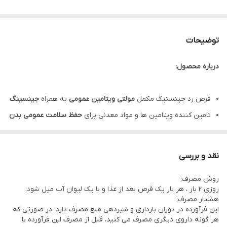
توضیحات
درباره محصول:
قرص رد جینسنیگ مکمل
مولتی ویتامین عمومی
به همراه
جینسینگ
تامین کننده ویتامین ها و مواد معدنی برای
حفظ سلامت عمومی بدن
رد جینسینگ حاوی پ
اناکس جینسینگ
برای
کاهش احساس خستگی
کمک به
افزایش توان جسمی
نقد و بررسی
کمک به
تامین انرژی
مورد نیاز روزانه
روش مصرف:
قرص red ginseng قابل استفاده توسط خانم ها و آقایان
روزی 2 بار ، هر بار یک قرص بعد از غذا و با یک لیوان آب میل شود.
نحوه مصرف رد جنسینگ: روزانه 2 عدد قرص پس از غذا
هشدار مصرف:
این فرآورده در دوران بارداری و شیردهی منع مصرف دارد. در صورتی که
هر بسته قرص رد جنسینگ مناسب استفاده به مدت 15 روز می باشد.
هر گونه داروی دیگری مصرف می کنید، قبل از مصرف این فرآورده با