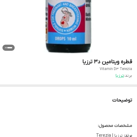
قطره ویتامین د3 ترزیا
Vitamin D3 Terezia
برند:
ترزیا
توضیحات
مشخصات محصول:
برند:
ترزیا | Terezia