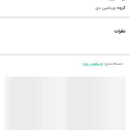
گروه:
ویتامین دی
سایز:
10 میلی لیتر
نوع محصول:
قطره
نظرات
کشور سازنده:
چک
شرکت سازنده:
ترزیا
وبسایت مرجع:
www.terezia.eu
دسته‌بندی
:
ویتامین دی
موارد مصرف:
- سلامت استخوان ها و دندان ها - کمک به رفع کمبود ویتامین دی -
تنظیم متابولیسم کلسیم - تقویت سیستم ایمنی
توضیحات:
هر قطره حاوی 10 میکروگرم یا 400 واحد بین المللی ویتامین دی3 است .
این محصول فاقد گلوتن است و برای مادران در دوران بارداری و شیردهی