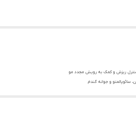
نترل ریزش و کمک به رویش مجدد مو
، سائوپالمتو و جوانه گندم
ونی)
سیب دیده