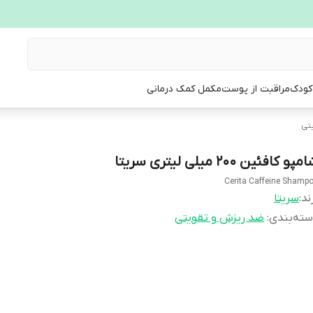
 کودک
مراقبت از پوست
مکمل کمک درمانی
تی
پو کافئین 200 میلی لیتری سریتا
Cerita Caffeine Shamp
ند:
سریتا
ته‌بندی
:
ضد ریزش و تقویتی