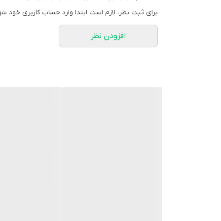
مشخصات محصول:
برای ثبت نظر، لازم است ابتدا وارد حساب کاربری خود شو
برند:
سریتا | Cerita
افزودن نظر
کشور سازنده:
ایران
سایز:
200 میلی لیتر
نوع محفظه:
بطری پلاستیکی
نوع محصول:
شامپو
محل مصرف:
موی سر
گروه:
ضد ریزش و تقویتی
شرکت سازنده:
پارس آزمای طب
وبسایت مرجع:
www.cerita.ir
مناسب برای:
موی چرب
کد بهداشتی:
56/15852
مشخصه ها: