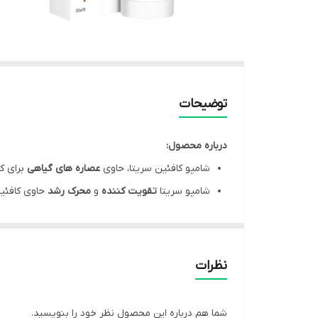
توضیحات
درباره محصول:
شامپو کافئین سریتا، حاوی
عصاره های گیاهی
برای ک
شامپو سریتا
تقویت کننده
و
محرک رشد
حاوی کافئین
مهار آنزیم 5 آلفاردوکتاز
(از عوامل اصلی ریزش هورم
افزایش استحکام
و ضخامت تار مو
افزایش گردش خونرسانی
به پوست کف سر
نظرات
دارای ویتامین های
B
و
E
به منظور
ترمیم موهای آ
شما هم درباره این محصول نظر خود را بنویسید.