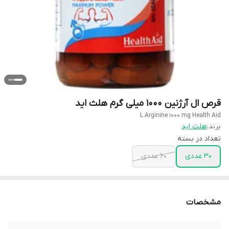
قرص ال آرژنین 1000 میلی گرم هلث اید
L Arginine 1000 mg Health Aid
برند:
هلث اید
تعداد در بسته
30 عددی
60 عددی
مشخصات