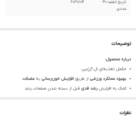
تاریخ انقضا 30
2027/04
عددی
توضیحات
درباره محصول:
مکمل تغذیه‌ای ال-آرژنین
بهبود عملکرد ورزشی
از طریق
افزایش خون‌رسانی
به
عضلات
کمک به افزایش
رشد قدی
قبل از بسته شدن صفحات رشد
قرص ال آرژنین هلث اید در
تقویت قوای جنسی
کمک‌کننده است.
تقویت
سیستم ایمنی
از راه تبدیل شدن به نیتریک اکساید در بدن
نظرات
قرص ال ارژینین هلث اید در بسته‌بندی 30 عددی برای مصرف 10 تا
30 روز و در بسته‌بندی 60 عددی برای مصرف 20 تا 60 روز کافی