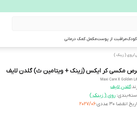
 کودک
مراقبت از پوست
مکمل کمک درمانی
ی
/
روی ( زینک )
رص مکسی کر ایکس (زینک + ویتامین ث) گلدن لایف
Maxi Care X Golden Li
ند:
گلدن لایف
ته‌بندی
:
روی ( زینک )
ریخ انقضا 30 عددی
:
2027/06