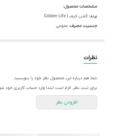
مشخصات محصول:
برند:
گلدن لایف | Golden Life
جنسیت مصرف:
عمومی
نوع محفظه:
قوطی پلاستیکی
نوع محصول:
قرص
گروه:
روی ( زینک )
نظرات
کشور سازنده:
استرالیا
شرکت سازنده:
گلدن لایف
شما هم درباره این محصول نظر خود را بنویسید.
وب سایت:
www.goldenlifehealth.com
برای ثبت نظر، لازم است ابتدا وارد حساب کاربری خود شو
سن مصرف:
بزرگسال
افزودن نظر
بارکد:
6260595800445
مشخصه ها:
حاوی زینک و ویتامین ث