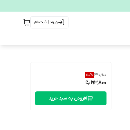
ورود | ثبت‌نام
50
%
390,900
193,800
افزودن به سبد خرید