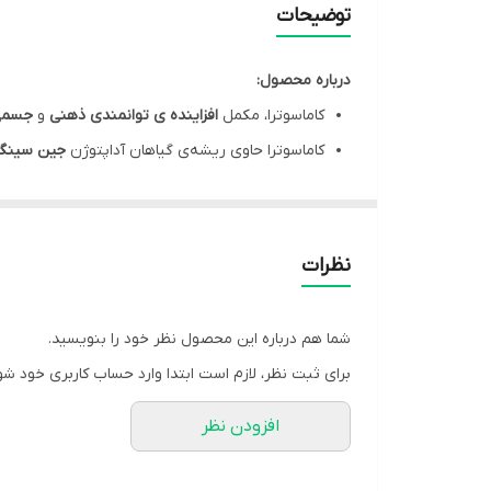
توضیحات
درباره محصول:
کاماسوترا، مکمل
افزاینده ی توانمندی ذهنی
و
جسمی
کاماسوترا حاوی ریشه‌ی گیاهان آداپتوژن
جین سینگ
مفید در
کاهش خستگی مفرط
مکمل موثر در
تقویت قوای جنسی
و
بهبود اختلال 
کپسول کاماسوترا موثر در
تقویت سیستم ایمنی
و
ک
نظرات
هر قوطی از کپسول کاماسوترا گلدن لایف، مناسب استفاده به مدت
شما هم درباره این محصول نظر خود را بنویسید.
مشخصات محصول:
برای ثبت نظر، لازم است ابتدا وارد حساب کاربری خود شو
برند:
گلدن لایف | Golden Life
افزودن نظر
تنوع تعدادی:
30 عدد
کشور سازنده:
ایران