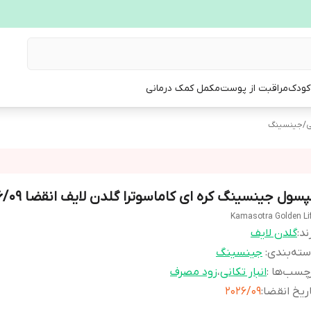
 کودک
مراقبت از پوست
مکمل کمک درمانی
ی
/
جینسینگ
سول جینسینگ کره ای کاماسوترا گلدن لایف انقضا 2026/09
Kamasotra Golden Li
ند:
گلدن لایف
ته‌بندی
:
جینسینگ
چسب‌ها :
انبار تکانی
،
زود مصرف
ریخ انقضا
:
2026/09