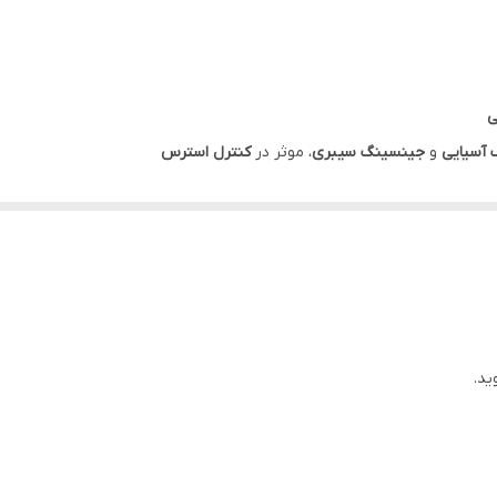
آسیایی
و
جینسینگ سیبری
، موثر در
کنترل استرس
نعوظ
اهش دوره نقاهت
 30 روز می‌باشد.
ید.