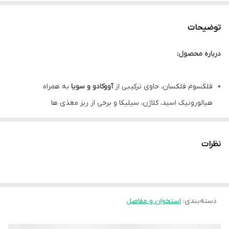
توضیحات
درباره محصول:
فلکسوم فلکسان، حاوی ترکیبی از
آووکادو و سویا
به همراه
هیالورونیک اسید، کلاژن، سیلیکا و برخی از ریز مغذی ها
فلکسوم فلکسان، موثر در
حفظ سلامت مفاصل و غضروف ها
موثر در
بهبود درد و التهاب
ناشی از بیماری های مفصلی مانند آرتروز
نظرات
و استئوآرتریت
کمک به
کاهش خشکی
، بهبود عملکرد و انعطاف پذیری مفاصل
کپسول فلکسوم فلکسان، مفید در
حفظ تراکم استخوان ها
دسته‌بندی
:
استخوان و مفاصل