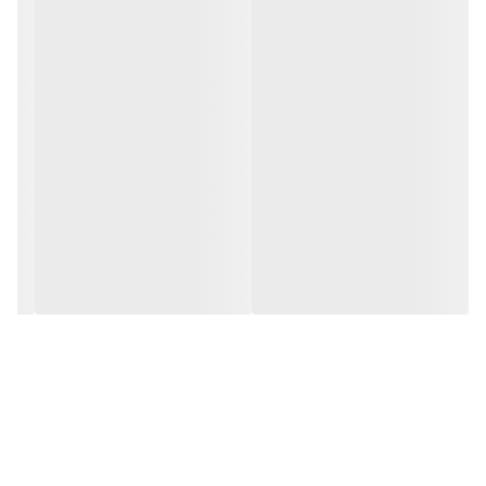
کپسول اسلیم مد، موثر در
افزایش حساسیت به انسولین
در بیماران
دارای مقاومت به انسولین به خاطر داشتن
سرکه سیب
slim med
، موثر در
کاهش سطح کلسترول
و
تری گلیسیرید خون
مشخصات محصول:
برند:
اکسیر گستر اسپادانا | Exir Gostar Espadana
کشور سازنده:
ایران
تنوع تعدادی:
60 عدد
نوع محصول:
کپسول
نوع محفظه:
قوطی پلاستیکی
گروه:
کاهش وزن
سن مصرف:
بالای 18 سال
شرکت سازنده:
اکسیر گستر اسپادانا
وبسایت مرجع:
www.exirge.com