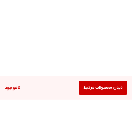
دو روز اول هر چهار ساعت 5 سی سی، دو روز دوم هر 6 ساعت 5 سی سی
و سپس هر 8 ساعت 5 سی سی بین 5 الی 10 روز بسته به شدت بیماری.
ترکیبات:
ترکیبات
نام فارسی
نام لاتین
مقدار
نیاز روزانه
**
*
Garlic
Garlic
**
*
Savory
Savory
دیدن محصولات مرتبط
ناموجود
**
*
Shirazi thyme
Shirazi thyme
**
*
Fennel
Fennel
**
*
Persian hogweed
Persian hogweed