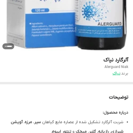
آلرگارد نیاک
Alerguard Niak
برند:
نیاک
توضیحات
درباره محصول:
شربت آلرگارد تشکیل شده از عصاره مایع گیاهان
سیر
،
مرزه
،
آویشن
شیرازی
،
رازیانه
،
گلپر
،
میخک
و
تنتور اپیوم