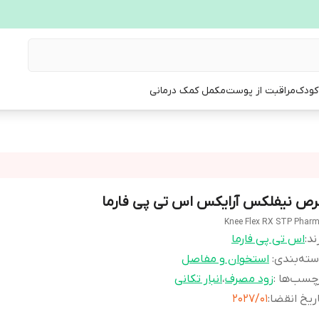
 کودک
مراقبت از پوست
مکمل کمک درمانی
رص نیفلکس آرایکس اس تی پی فارما
Knee Flex RX STP Phar
ند:
اس تی پی فارما
ته‌بندی
:
استخوان و مفاصل
چسب‌ها :
زود مصرف
،
انبار تکانی
ریخ انقضا
:
2027/01