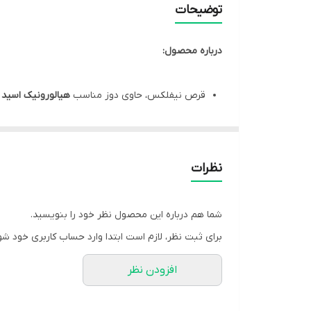
توضیحات
درباره محصول:
قرص نیفلکس، حاوی دوز مناسب
هیالورونیک اسید و 
قرص نیفلکس، مکملی مناسب جهت
کمک به ساخت
موثر در
بهبود تورم، التهاب و دردهای عصبی
قرص Knee flex، مفید در
تقویت مفاصل و پیشگیری 
نظرات
کمک به
بهبود علائم ناشی از آرتروز
و جلوگیری از تو
شما هم درباره این محصول نظر خود را بنویسید.
برای ثبت نظر، لازم است ابتدا وارد حساب کاربری خود شو
مشخصات محصول:
افزودن نظر
برند:
اس تی پی فارما | STP Pharma
تنوع تعدادی:
30 عدد