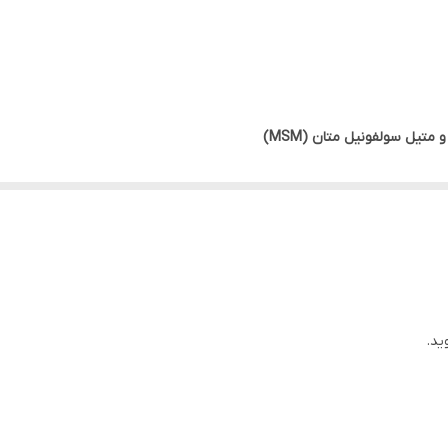
متیل سولفونیل متان (MSM)
 غضروف‌ها
از تحلیل غضروف‌ها و مایع مفصلی
لید هیستامین
ید.