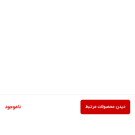
عصاره بید کانادایی در این شامپو استفاده می شود.
روش مصرف:
کف شامپو بایستی چند دقیقه روی سر بماند و شستشو و آبکشی با آب
نیمه گرم انجام شود. برای خشک کردن مو نیز نباید از سشوار استفاده
کرد. این شامپو برای موهای خشک و رنگ شده طراحی شده است.
دیدن محصولات مرتبط
ناموجود