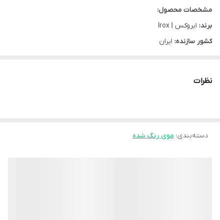
مشخصات محصول:
برند:
ایروکس | Irox
کشور سازنده:
ایران
نوع محفظه:
بطری پلاستیکی
نوع محصول:
شامپو
نظرات
محل مصرف:
موی سر
شرکت سازنده:
ایران آوندفر
وبسایت مرجع:
www.iroxcare.com
سایز:
200 گرم
دسته‌بندی
:
موی رنگ شده
گروه:
موی رنگ شده
کد بهداشتی:
16/10300
مشخصه ها: