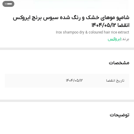
شامپو موهای خشک و رنگ شده سبوس برنج ایروکس
انقضا 1404/05/12
Irox shampoo dry & coloured hair rice extract
برند:
ایروکس
مشخصات
تاریخ انقضا
1404/05/12
توضیحات