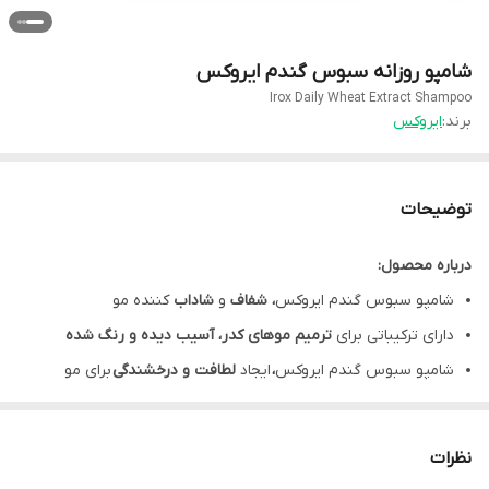
شامپو روزانه سبوس گندم ایروکس
Irox Daily Wheat Extract Shampoo
برند:
ایروکس
توضیحات
درباره محصول:
شامپو سبوس گندم ایروکس
، شفاف
و
شاداب
کننده مو
دارای ترکیباتی برای
ترمیم موهای کدر، آسیب دیده و رنگ شده
شامپو سبوس گندم ایروکس
،
ایجاد
لطافت و درخشندگی
برای مو
حاوی گندم، پلی کواترنیوم 10، روغن جوجوبا، عصاره بید کانادایی و
ویتامین B5
نظرات
شامپو سبوس گندم ایروکس مناسب
موهای معمولی