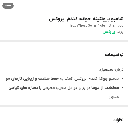
شامپو پروتئینه جوانه گندم ایروکس
Irox Wheat Germ Protein Shampoo
برند:
ایروکس
توضیحات
درباره محصول:
شامپو جوانه گندم ایروکس، کمک به
حفظ سلامت و زیبایی تارهای مو
محافظت از موها
در برابر عوامل مخرب محیطی با
عصاره های گیاهی
متنوع
شامپو ایروکس جوانه گندم، حاوی
کواترنیوم -10
و ویتامین های
E و B5
ساخته شده برای افراد دارای
موی چرب و نازک
نظرات
شامپو پروتئین جوانه گندم ایروکس،
ترمیم ساقه موهای آسیب دیده