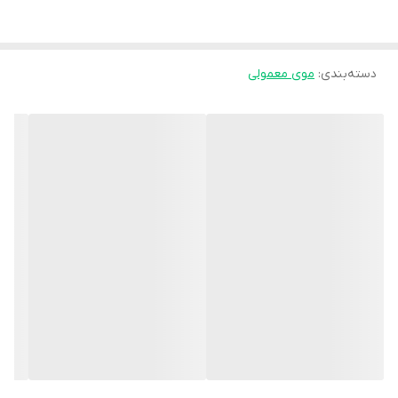
دارای فرمولاسیونی غنی از
ترکیبات رطوبت رسان و نرم کننده
مو
دسته‌بندی
:
مشخصات محصول:
موی معمولی
برند:
ایروکس | Irox
کشور سازنده:
ایران
نوع محفظه:
بطری پلاستیکی
نوع محصول:
شامپو
محل مصرف:
موی سر
وبسایت مرجع:
www.iroxcare.com
سایز:
200 گرم
شرکت سازنده:
آوندفر سرآمد
گروه:
موی چرب
کد بهداشتی:
56/30281