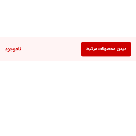
ابتدا مقدار مناسبی از شامپو را روی موی خیس قرار داده، به ملایمت
ماساژ دهید و پس از چند دقیقه به خوبی آبکشی نمایید. در صورت نیاز
این کار را تکرار کنید.
دیدن محصولات مرتبط
ناموجود
شرایط نگهداری:
در دمای اتاق، دور از تابش نور خورشید و دور از دسترس کودکان
نگهداری شود.
برگشت به بالا