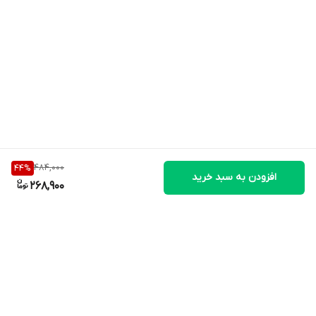
طبق دستور پزشک یا به صورت زیر:
کودکان 1 تا 2 سال : 1 قاشق مرباخوری، 2 بار در روز
کودکان 3 تا 12 سال: 1 قاشق مرباخوری، 3 بار در روز
بزرگسالان: 2 قاشق مرباخوری، 2 بار در روز
بارداری و شیردهی: 2 قاشق مرباخوری، 2 بار در روز
(1 قاشق مرباخوری معادل 5 میلی لیتر می باشد)
ترکیبات:
484,000
44
%
افزودن به سبد خرید
268,900
ترکیبات به ازاي هر 10 ميلي ليتر
نیاز
نام فارسی
نام لاتین
مقدار
روزانه
500
کلسیم
Calcium
63
mg