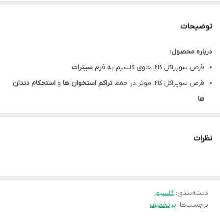
توضیحات
درباره محصول:
قرص سوپراکل کا۲، حاوی کلسیم به فرم
سیترات
قرص سوپراکل کا۲، موثر در حفظ
تراکم استخوان
ها
و
استحکام
دندان
ها
کمک به تامین
نیاز
روزانه به
کلسیم
،
منیزیم
،
روی،
ویتامین
D و K2
سوپراکل کا۲، موثر در پیشگیری از
پوکی استخوان
(استئوپروز) و
نرمی
نظرات
استخوان
(استئومالاسی)
حاوی
ویتامین
D
جهت بهبود
جذب کلسیم
سوپراکل k2، دارای
عوارض گوارشی
کم
به خاطر وجود ملح
سیترات
کلسیم
دسته‌بندی
:
کلسیم
برچسب‌ها :
پرتخفیف
supracal k2، فاقد
گلوتن
،
سویا
، گندم، نگهدارنده، رنگ و طعم دهنده