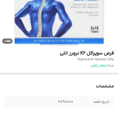
قرص سوپراکل K2 نیچرز انلی
Supracal K2 Natures Only
برند:
نیچرز انلی
مشخصات
تاریخ انقضا
2029/06/01