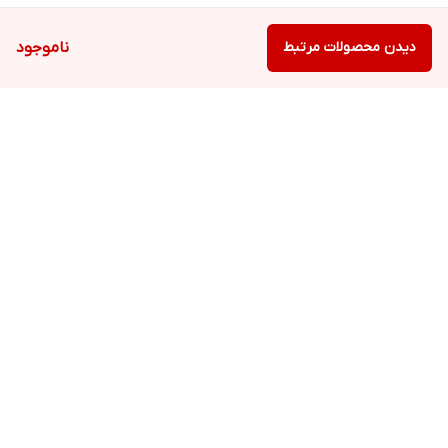
به مکمل کلسیم دیگری نیازی نیست. این فرآورده جهت پیشگیری،
تشخیص و درمان بیماری نمی باشد.
دیدن محصولات مرتبط
ناموجود
شرایط نگهداری:
در دمای کمتر از 30 درجه سانتی گراد، دور از نور و رطوبت نگهداری
شود.
برگشت به بالا
ارسال ویژه
پشتیبانی ویژه