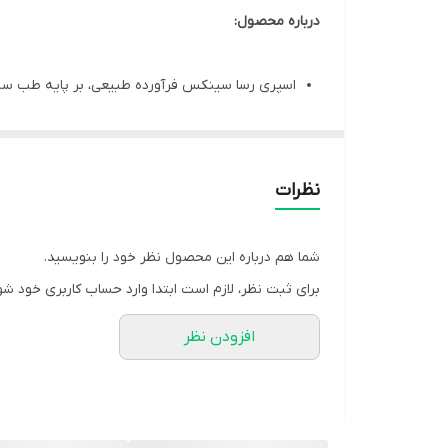
درباره محصول:
اسپری رسا سینکس فرآورده طبیعی، بر پایه طب س
اسپری رسا سینکس حاوی عصاره گیاهان سیاه دانه و
موثر در
بهبود علائم سینوزیت حاد و مزمن
اسپری بینی رسا سینکس قابل استفاده
جهت رفع علا
نظرات
آنتی باکتریال و آنتی ویروس
شما هم درباره این محصول نظر خود را بنویسید.
برای ثبت نظر، لازم است ابتدا وارد حساب کاربری خود شو
مشخصات محصول:
افزودن نظر
برند:
سلامت گستر آرتیمان | S G Artiman
کشور سازنده:
ایران
سایز:
30 میلی لیتر
نوع محصول:
اسپری